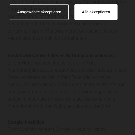
Telefon- und Faxnummern sowie E-Mail-Adressen durch
Dritte zur Übersendung von nicht ausdrücklich
Ausgewählte akzeptieren
Alle akzeptieren
angeforderten Informationen ist nicht gestattet.
Rechtliche Schritte gegen die Versender von so
genannten Spam-Mails bei Verstößen gegen dieses
Verbot sind ausdrücklich vorbehalten.
Rechtswirksamkeit dieses Haftungsausschlusses
Dieser Haftungsausschluss ist als Teil des
Internetangebotes zu betrachten, von dem aus auf diese
Seite verwiesen wurde. Sofern Teile oder einzelne
Formulierungen dieses Textes der geltenden Rechtslage
nicht, nicht mehr oder nicht vollständig entsprechen
sollten, bleiben die übrigen Teile des Dokumentes in
ihrem Inhalt und ihrer Gültigkeit davon unberührt.
Google Analytics
Diese Website benutzt Google Analytics, einen