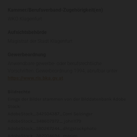
Kammer/Berufsverband-Zugehörigkeit(en)
WKO Klagenfurt
Aufsichtsbehörde
Magistrat der Stadt Klagenfurt
Gewerbeordnung
Anwendbare gewerbe- oder berufsrechtliche
Vorschriften: Gewerbeordnung 1994, abrufbar unter
https://www.ris.bka.gv.at
Bildrechte
Einige der Bilder stammen von der Bilddatenbank Adobe
Stock:
AdobeStock_342504387_Corri Seizinger
AdobeStock_348607972_ john1179
AdobeStock_580267244_dhtgstockphoto
AdobeStock_397004694_marigo