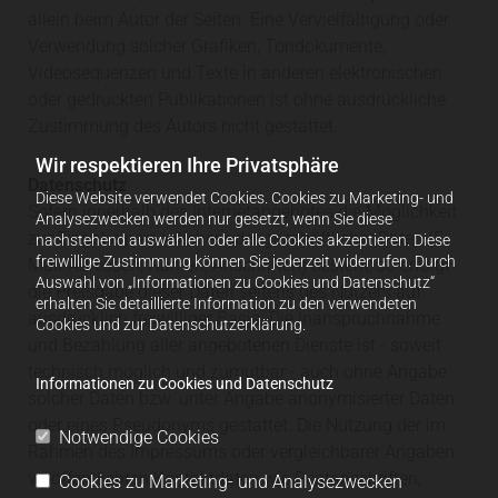
allein beim Autor der Seiten. Eine Vervielfältigung oder
Verwendung solcher Grafiken, Tondokumente,
Videosequenzen und Texte in anderen elektronischen
oder gedruckten Publikationen ist ohne ausdrückliche
Zustimmung des Autors nicht gestattet.
Wir respektieren Ihre Privatsphäre
Datenschutz
Diese Website verwendet Cookies. Cookies zu Marketing- und
Sofern innerhalb des Internetangebotes die Möglichkeit
Analysezwecken werden nur gesetzt, wenn Sie diese
zur Eingabe persönlicher oder geschäftlicher Daten (E-
nachstehend auswählen oder alle Cookies akzeptieren. Diese
freiwillige Zustimmung können Sie jederzeit widerrufen. Durch
Mail-Adressen, Namen, Anschriften) besteht, so erfolgt
Auswahl von „Informationen zu Cookies und Datenschutz“
die Preisgabe dieser Daten seitens des Nutzers auf
erhalten Sie detaillierte Information zu den verwendeten
ausdrücklich freiwilliger Basis. Die Inanspruchnahme
Cookies und zur Datenschutzerklärung.
und Bezahlung aller angebotenen Dienste ist - soweit
technisch möglich und zumutbar - auch ohne Angabe
Informationen zu Cookies und Datenschutz
solcher Daten bzw. unter Angabe anonymisierter Daten
oder eines Pseudonyms gestattet. Die Nutzung der im
Notwendige Cookies
Rahmen des Impressums oder vergleichbarer Angaben
veröffentlichten Kontaktdaten wie Postanschriften,
Cookies zu Marketing- und Analysezwecken